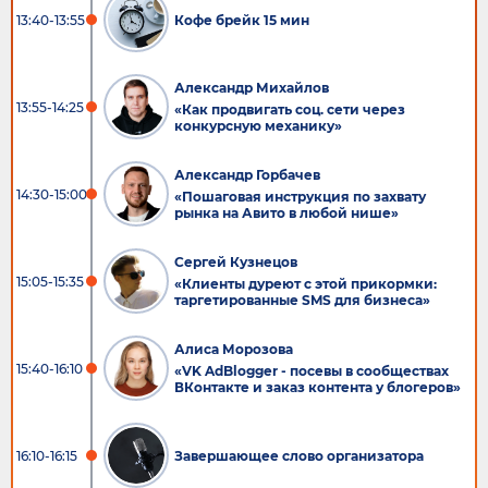
13:40-13:55
Кофе брейк 15 мин
Александр Михайлов
13:55-14:25
«Как продвигать соц. сети через
конкурсную механику»
Александр Горбачев
14:30-15:00
«Пошаговая инструкция по захвату
рынка на Авито в любой нише»
Сергей Кузнецов
15:05-15:35
«Клиенты дуреют с этой прикормки:
таргетированные SMS для бизнеса»
Алиса Морозова
15:40-16:10
«VK AdBlogger - посевы в сообществах
ВКонтакте и заказ контента у блогеров»
16:10-16:15
Завершающее слово организатора