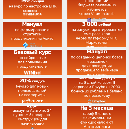
15%
пополнении
скидка
бюджета рекламных
на курс по настройке ЕПК
кабинетов
через Vitamin.tools
3 000
Мануал
рублей
на запуск таргетированных
по формированию
смс-рассылок
стратегии
через платформу МТС
продвижения на Авито
Маркетолог
Мануал
Базовый курс
по созданию цепочки ботов
по нейросетям
и рассылок
для повышения
для проведения
продуктивности
продающего вебинара
Бесплатный доступ
20%
скидка
на 8 дней ко всем 11
keys.so для новых
сервисам Envybox + 2000
пользователей
бонусных рублей на баланс
на все тарифы
по промокоду
Аудит
На 3 месяца
аккаунта Авито по 24
тариф Бизнес с
пунктам 5 подарков-
максимальным
инструкций для
функционалом от
начинающих
Антитренинги