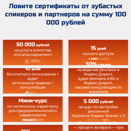
Ловите сертификаты от зубастых
спикеров и партнеров на сумму 100
000 рублей
50 000
рублей
15
дней
на услуги агентства
полного доступа
«Косатка маркетинг»
50%
скидка
10
дней
на ведение рекламы в
бесплатного пользования +
Яндекс.Директ,
аудит
аудит рекламы в ВК и
источников трафика +
Яндекс.Директ,
консультация
часовая консультация по
аналитике
Мини-курс
5 000
рублей
по системному маркетингу
на курс по настройке
для предпринимателей и
рекламной
маркетологов
подписке Яндекс Бизнес с 0
Максимальный грейд
— процент возврата — при