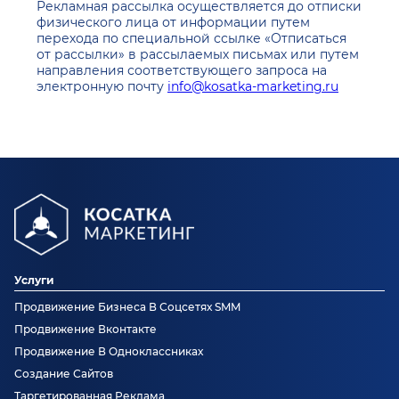
Рекламная рассылка осуществляется до отписки
физического лица от информации путем
перехода по специальной ссылке «Отписаться
от рассылки» в рассылаемых письмах или путем
направления соответствующего запроса на
электронную почту
info@kosatka-marketing.ru
Услуги
Продвижение Бизнеса В Соцсетях SMM
Продвижение Вконтакте
Продвижение В Одноклассниках
Создание Сайтов
Таргетированная Реклама