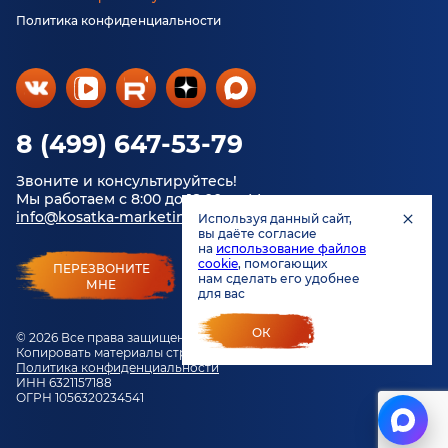
Политика конфиденциальности
8 (499) 647-53-79
Звоните и консультируйтесь!
Мы работаем с 8:00 до 18:00 по Москве.
info@kosatka-marketing.ru
Используя данный сайт,
вы даёте согласие
на
использование файлов
cookie
, помогающих
ПЕРЕЗВОНИТЕ
нам сделать его удобнее
МНЕ
для вас
ОК
© 2026 Все права защищены.
Копировать материалы строго запрещено.
Политика конфиденциальности
ИНН 6321157188
ОГРН 1056320234541