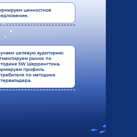
ормируем ценностное
редложение.
учаем целевую аудиторию:
гментируем рынок по
тодике 5W Шеррингтона,
ормируем профиль
требителя по методике
тервальдера.