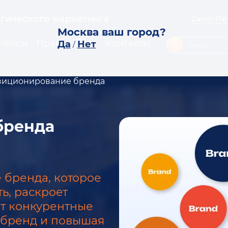
егического маркетинга
Санкт-Пе
Москва ваш город?
Кейсы
Прайс
Блог
Контакты
Да
Нет
/
зиционирование бренда
бренда
бренда, которое
ь, раскроет
т конкурентные
 бренд и повышая