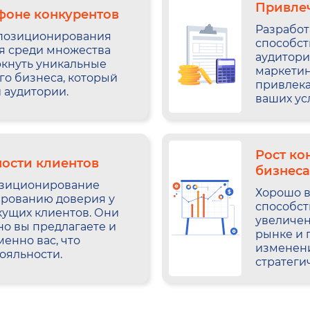
Привле
фоне конкурентов
Разрабо
 позиционирования
способст
я среди множества
аудитори
ркнуть уникальные
маркети
о бизнеса, который
привлека
 аудитории.
ваших ус
Рост ко
ности клиентов
бизнеса
озиционирование
Хорошо 
ированию доверия у
способст
кущих клиентов. Они
увеличен
но вы предлагаете и
рынке и 
енно вас, что
изменен
ояльности.
стратеги