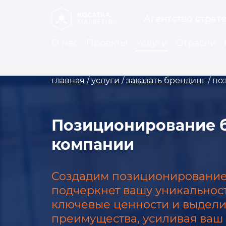
Агентство страт
О нас
Проекты
Услуги
Отрасли
главная
/
услуги
/
заказать брендинг
/
по
Позиционирование 
компании
Создадим позиционирование 
подчеркнет вашу уникальност
ключевые ценности и выдели
преимущества, усиливая ваш