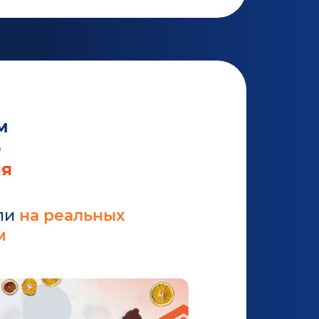
м
ю
ия
ли
на реальных
м