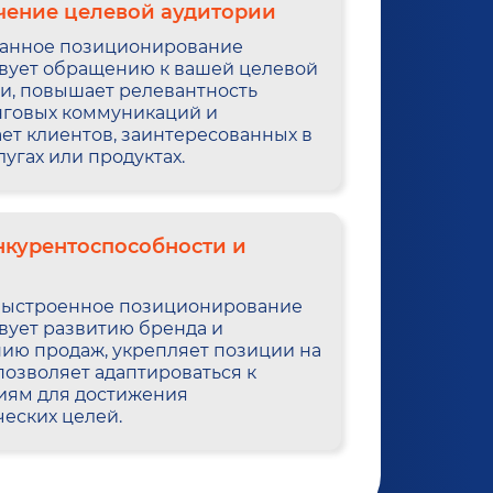
чение целевой аудитории
танное позиционирование
вует обращению к вашей целевой
и, повышает релевантность
нговых коммуникаций и
ет клиентов, заинтересованных в
лугах или продуктах.
нкурентоспособности и
выстроенное позиционирование
вует развитию бренда и
ию продаж, укрепляет позиции на
позволяет адаптироваться к
иям для достижения
ческих целей.