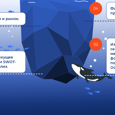
04
Ф
п
 и рынок.
02
Из
се
ме
екущее
ф
м SWOT-
по
лиз.
Ос