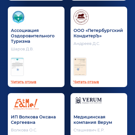
Ассоциация
ООО «Петербургский
Оздоровительного
КондитерЪ»
Туризма
Андреев Д.С.
Шаров Д.В.
Читать отзыв
Читать отзыв
ИП Волкова Оксана
Медицинская
Сергеевна
компания Верум
Волкова О.С.
Сташкевич Е.Р.