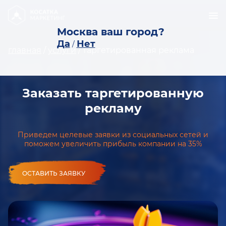
Москва ваш город?
Да
Нет
/
главная
/
услуги
/
таргетированная реклама
Заказать таргетированную
рекламу
Приведем целевые заявки из социальных сетей и
поможем увеличить прибыль компании на 35%
ОСТАВИТЬ ЗАЯВКУ