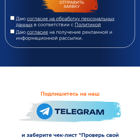
ОТПРАВИТЬ
ЗАЯВКУ
Даю
согласие на обработку персональных
данных
в соответствии с
Политикой
Даю
согласие
на получение рекламной и
информационной рассылки.
Подпишитесь на наш
и заберите чек-лист “Проверь свой