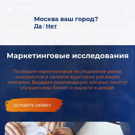
Москва ваш город?
Да
Нет
/
главная
/
услуги
/
маркетинговые исследования
Маркетинговые исследования
Проведем маркетинговое исследование рынка,
конкурентов и целевой аудитории для вашей
компании. Выдадим рекомендации, которые помогут
улучшить ваш бизнес и вырасти в доходе.
ОСТАВИТЬ ЗАЯВКУ