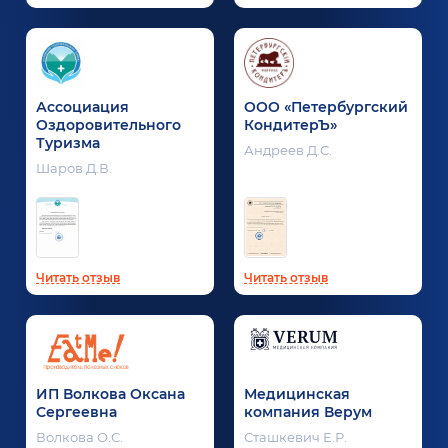
Ассоциация
ООО «Петербургский
Оздоровительного
КондитерЪ»
Туризма
Андреев Д.С.
Шаров Д.В.
Читать отзыв
Читать отзыв
ИП Волкова Оксана
Медицинская
Сергеевна
компания Верум
Волкова О.С.
Сташкевич Е.Р.